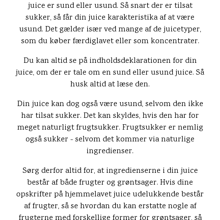
juice er sund eller usund. Så snart der er tilsat
sukker, så får din juice karakteristika af at være
usund. Det gælder især ved mange af de juicetyper,
som du køber færdiglavet eller som koncentrater.
Du kan altid se på indholdsdeklarationen for din
juice, om der er tale om en sund eller usund juice. Så
husk altid at læse den.
Din juice kan dog også være usund, selvom den ikke
har tilsat sukker. Det kan skyldes, hvis den har for
meget naturligt frugtsukker. Frugtsukker er nemlig
også sukker - selvom det kommer via naturlige
ingredienser.
Sørg derfor altid for, at ingredienserne i din juice
består af både frugter og grøntsager. Hvis dine
opskrifter på hjemmelavet juice udelukkende består
af frugter, så se hvordan du kan erstatte nogle af
frugterne med forskellige former for grøntsager, så